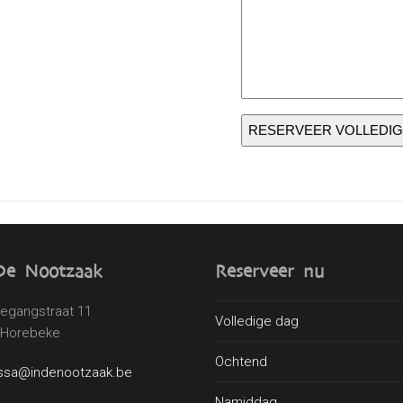
RESERVEER VOLLEDIG
De Nootzaak
Reserveer nu
gangstraat 11
Volledige dag
 Horebeke
Ochtend
ssa@indenootzaak.be
Namiddag