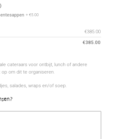
)
oentesappen
+
€
5.00
€
385.00
€
385.00
e cateraars voor ontbijt, lunch of andere
op om dit te organiseren.
odjes, salades, wraps en/of soep.
nsen?