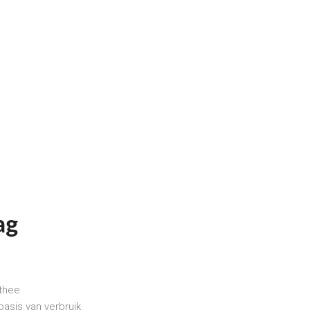
ag
 thee
basis
van
verbruik