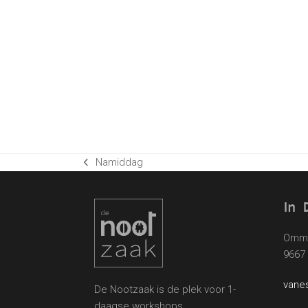
Namiddag
previous
post:
In 
Omme
9667
vane
De Nootzaak is de plek voor 1-
daagse workshops,