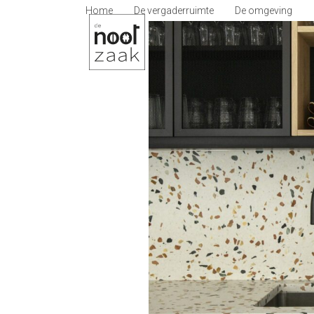
Skip
Home
De vergaderruimte
De omgeving
to
content